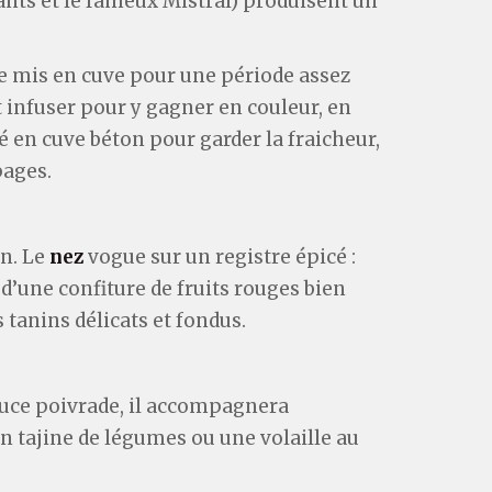
ants et le fameux Mistral) produisent un
tre mis en cuve pour une période assez
 infuser pour y gagner en couleur, en
é en cuve béton pour garder la fraicheur,
pages.
n. Le
nez
vogue sur un registre épicé :
d’une confiture de fruits rouges bien
 tanins délicats et fondus.
auce poivrade, il accompagnera
 tajine de légumes ou une volaille au