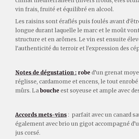
climat méditerranéen (hivers froids, étés brûl
vin frais, fruité et équilibré en alcool.
Les raisins sont éraflés puis foulés avant d'ê
longue durant laquelle le marc et le moût vont
structure et en arômes. Le vin est ensuite élev
l'authenticité du terroir et l'expression des cé
Notes de dégustation :
robe
d’un grenat moye
réglisse, cardamome et encens, le tout enrobé 
mûrs. La
bouche
est soyeuse et ample avec des
Accords mets-vins
: parfait avec un canard s
également avec brio un gigot accompagné d’un
jus corsé.