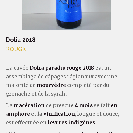
Dolia 2018
ROUGE
La cuvée
Dolia paradis rouge 2018
est un
assemblage de cépages régionaux avec une
majorité de
mourvèdre
complété par du
grenache et de la syrah
.
La
macération
de presque
4 mois
se fait
en
amphore
et la
vinification
, longue et douce,
est effectuée en
levures indigènes
.